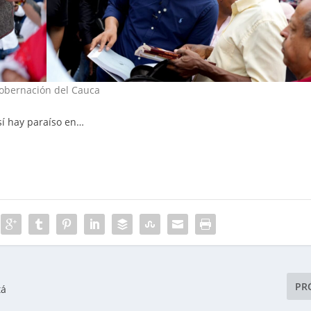
Gobernación del Cauca
sí hay paraíso en…
PR
tá