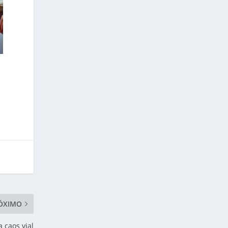
ÓXIMO
 caos vial