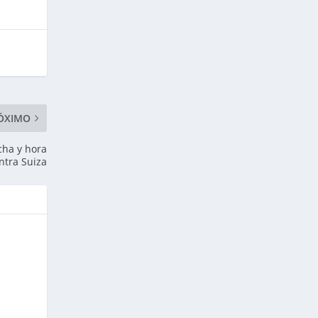
ÓXIMO
cha y hora
ntra Suiza