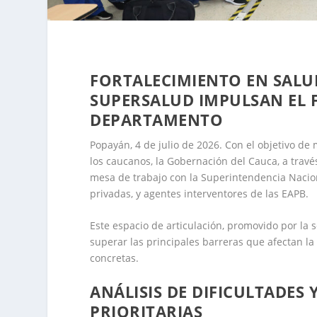
FORTALECIMIENTO EN SALU
SUPERSALUD IMPULSAN EL 
DEPARTAMENTO
Popayán, 4 de julio de 2026. Con el objetivo de 
los caucanos, la Gobernación del Cauca, a travé
mesa de trabajo con la Superintendencia Nacion
privadas, y agentes interventores de las EAPB.
Este espacio de articulación, promovido por la
superar las principales barreras que afectan la 
concretas.
ANÁLISIS DE DIFICULTADES 
PRIORITARIAS