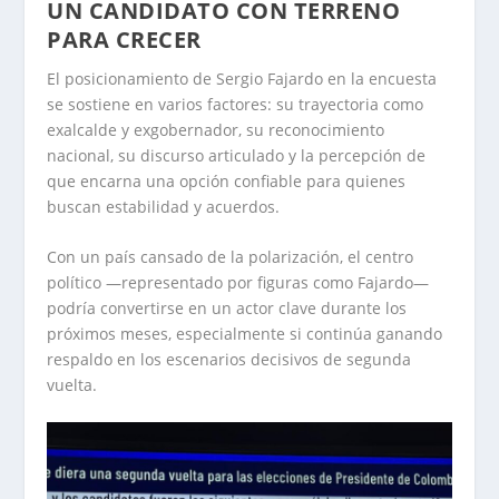
UN CANDIDATO CON TERRENO
PARA CRECER
El posicionamiento de Sergio Fajardo en la encuesta
se sostiene en varios factores: su trayectoria como
exalcalde y exgobernador, su reconocimiento
nacional, su discurso articulado y la percepción de
que encarna una opción confiable para quienes
buscan estabilidad y acuerdos.
Con un país cansado de la polarización, el centro
político —representado por figuras como Fajardo—
podría convertirse en un actor clave durante los
próximos meses, especialmente si continúa ganando
respaldo en los escenarios decisivos de segunda
vuelta.