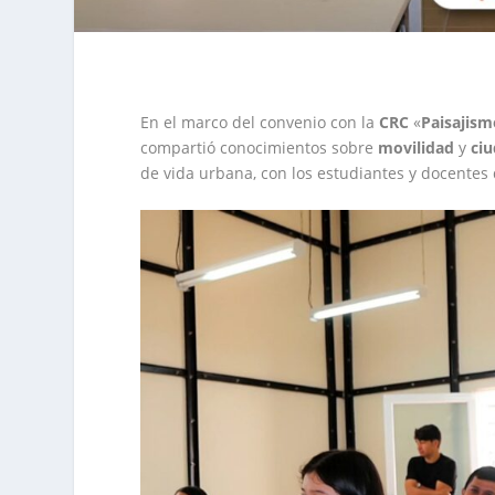
En el marco del convenio con la
CRC
«
Paisajism
compartió conocimientos sobre
movilidad
y
ciu
de vida urbana, con los estudiantes y docente