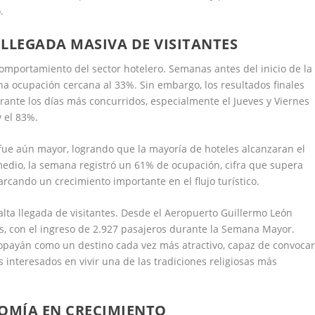
.
LLEGADA MASIVA DE VISITANTES
omportamiento del sector hotelero. Semanas antes del inicio de la
a ocupación cercana al 33%. Sin embargo, los resultados finales
ante los días más concurridos, especialmente el Jueves y Viernes
y el 83%.
 fue aún mayor, logrando que la mayoría de hoteles alcanzaran el
edio, la semana registró un 61% de ocupación, cifra que supera
rcando un crecimiento importante en el flujo turístico.
lta llegada de visitantes. Desde el Aeropuerto Guillermo León
os, con el ingreso de 2.927 pasajeros durante la Semana Mayor.
Popayán como un destino cada vez más atractivo, capaz de convoca
 interesados en vivir una de las tradiciones religiosas más
NOMÍA EN CRECIMIENTO