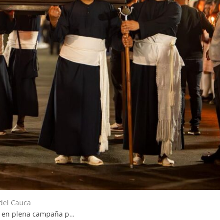
del Cauca
a en plena campaña p…