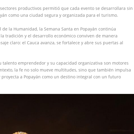
 sectores productivos permitió que cada evento se desarrollara sin
ayán como una ciudad segura y organizada para el turismo.
al de la Humanidad, la Semana Santa en Popayán continúa
la tradición y el desarrollo económico conviven de manera
je claro: el Cauca avanza, se fortalece y abre sus puertas al
su talento emprendedor y su capacidad organizativa son motores
ontexto, la fe no solo mueve multitudes, sino que también impulsa
 proyecta a Popayán como un destino integral con un futuro