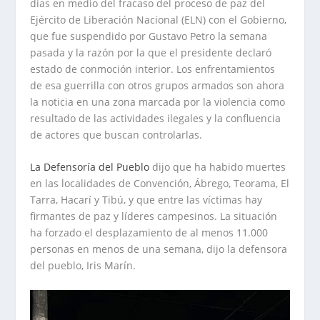
días en medio del fracaso del proceso de paz del
Ejército de Liberación Nacional (ELN) con el Gobierno,
que fue suspendido por Gustavo Petro la semana
pasada y la razón por la que el presidente declaró
estado de conmoción interior. Los enfrentamientos
de esa guerrilla con otros grupos armados son ahora
la noticia en una zona marcada por la violencia como
resultado de las actividades ilegales y la confluencia
de actores que buscan controlarlas.
La Defensoría del Pueblo
dijo que ha habido muertes
en las localidades de Convención, Ábrego, Teorama, El
Tarra, Hacarí y Tibú, y que entre las víctimas hay
firmantes de paz y líderes campesinos. La situación
ha forzado el desplazamiento de al menos 11.000
personas en menos de una semana, dijo la defensora
del pueblo, Iris Marín.