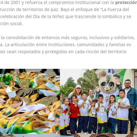
724 de 2001 y refuerza el compromiso institucional con la
protecció
cción de territorios de paz. Bajo el enfoque de “La Fuerza del
elebración del Día de la Niñez que trasciende lo simbólico y se
ción social.
la consolidación de entornos más seguros, inclusivos y solidarios,
a. La articulación entre instituciones, comunidades y familias es
ñez sean respetados y protegidos en cada rincón del territorio