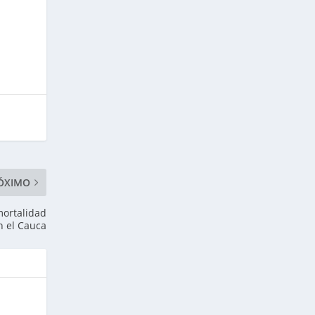
ÓXIMO
mortalidad
n el Cauca