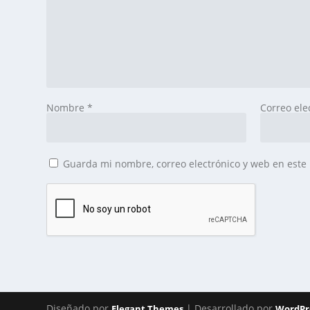
Nombre
*
Correo ele
Guarda mi nombre, correo electrónico y web en este
Diseñado por
| Desarrollado por
Elegant Themes
WordPr