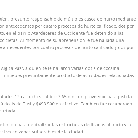
tofer”, presunto responsable de múltiples casos de hurto mediante
on antecedentes por cuatro procesos de hurto calificado, dos por
to, en el barrio Atardeceres de Occidente fue detenido alias
tocicletas. Al momento de su aprehensión le fue hallada una
 antecedentes por cuatro procesos de hurto calificado y dos por
 Algiza Paz”, a quien se le hallaron varias dosis de cocaína,
su inmueble, presuntamente producto de actividades relacionadas
utados 12 cartuchos calibre 7.65 mm, un proveedor para pistola,
10 dosis de Tusi y $493.500 en efectivo. También fue recuperada
hurtada.
stenida para neutralizar las estructuras dedicadas al hurto y la
activa en zonas vulnerables de la ciudad.