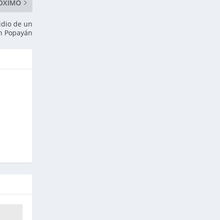
ÓXIMO
idio de un
n Popayán