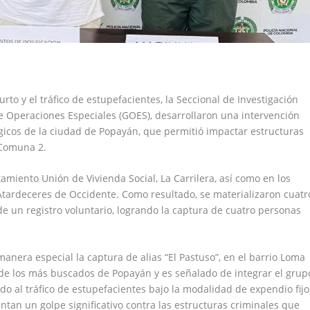
hurto y el tráfico de estupefacientes, la Seccional de Investigación
de Operaciones Especiales (GOES), desarrollaron una intervención
égicos de la ciudad de Popayán, que permitió impactar estructuras
a Comuna 2.
miento Unión de Vivienda Social, La Carrilera, así como en los
 Atardeceres de Occidente. Como resultado, se materializaron cuatr
de un registro voluntario, logrando la captura de cuatro personas
manera especial la captura de alias “El Pastuso”, en el barrio Loma
l de los más buscados de Popayán y es señalado de integrar el grup
o al tráfico de estupefacientes bajo la modalidad de expendio fijo
tan un golpe significativo contra las estructuras criminales que