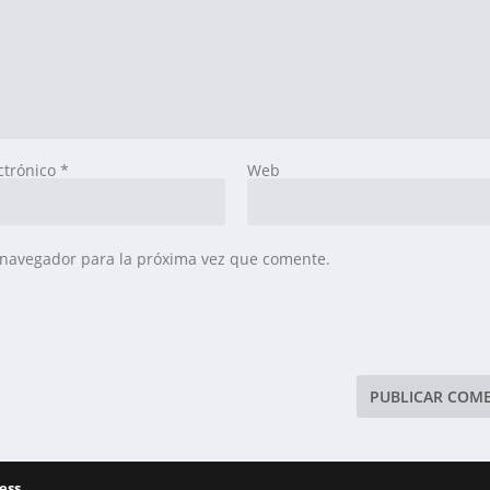
ctrónico
*
Web
 navegador para la próxima vez que comente.
ess