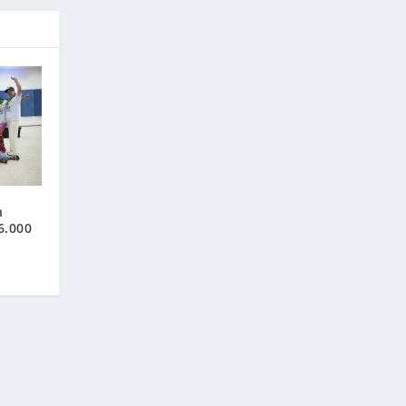
h
6.000