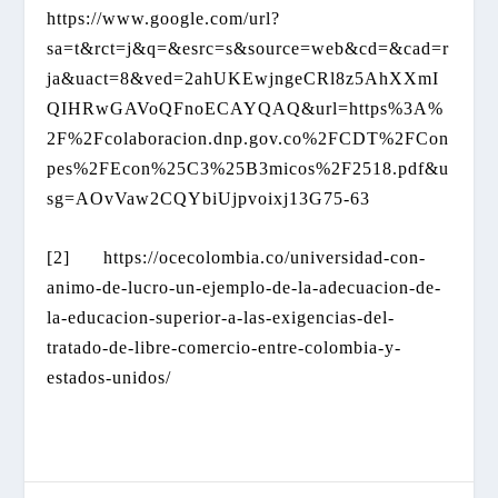
https://www.google.com/url?
sa=t&rct=j&q=&esrc=s&source=web&cd=&cad=r
ja&uact=8&ved=2ahUKEwjngeCRl8z5AhXXmI
QIHRwGAVoQFnoECAYQAQ&url=https%3A%
2F%2Fcolaboracion.dnp.gov.co%2FCDT%2FCon
pes%2FEcon%25C3%25B3micos%2F2518.pdf&u
sg=AOvVaw2CQYbiUjpvoixj13G75-63
[2] https://ocecolombia.co/universidad-con-
animo-de-lucro-un-ejemplo-de-la-adecuacion-de-
la-educacion-superior-a-las-exigencias-del-
tratado-de-libre-comercio-entre-colombia-y-
estados-unidos/