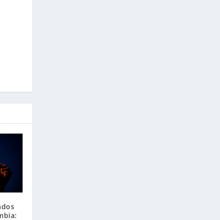
ados
mbia: