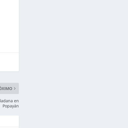
ÓXIMO
udadana en
Popayán