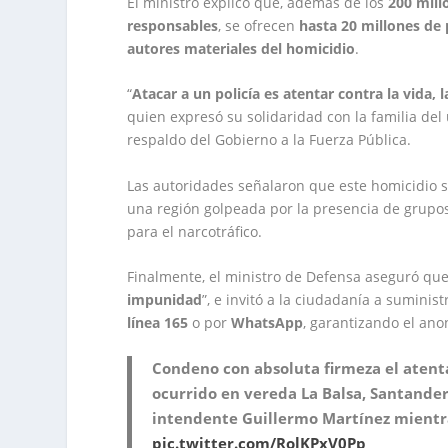
El ministro explicó que, además de los
200 mill
responsables
, se ofrecen
hasta 20 millones de
autores materiales del homicidio
.
“
Atacar a un policía es atentar contra la vida, l
quien expresó su solidaridad con la familia del
respaldo del Gobierno a la Fuerza Pública.
Las autoridades señalaron que este homicidio s
una región golpeada por la presencia de grupos
para el narcotráfico.
Finalmente, el ministro de Defensa aseguró que
impunidad
”, e invitó a la ciudadanía a sumini
línea 165
o por
WhatsApp
, garantizando el ano
Condeno con absoluta firmeza el atenta
ocurrido en vereda La Balsa, Santande
intendente Guillermo Martínez mientra
pic.twitter.com/RolKPxV0Pp