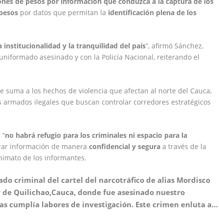
ones de pesos por información que conduzca a la captura de los
 pesos
por datos que permitan la
identificación plena de los
a institucionalidad y la tranquilidad del país
”, afirmó Sánchez,
 uniformado asesinado y con la Policía Nacional, reiterando el
e suma a los hechos de violencia que afectan al norte del Cauca,
 armados ilegales que buscan controlar corredores estratégicos
 “
no habrá refugio para los criminales ni espacio para la
strar información de manera
confidencial y segura
a través de la
nimato de los informantes.
do criminal del cartel del narcotráfico de alias Mordisco
r de Quilichao,Cauca, donde fue asesinado nuestro
s cumplía labores de investigación. Este crimen enluta a…