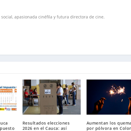
social, apasionada cinéfila y futura directora de cine.
auca
Resultados elecciones
Aumentan los quem
mpuesto
2026 en el Cauca: así
por pólvora en Colo