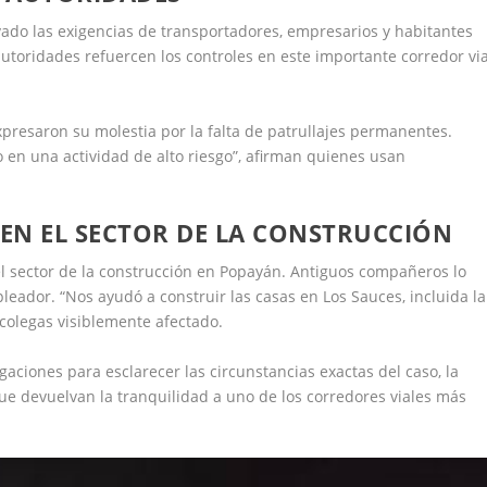
vado las exigencias de transportadores, empresarios y habitantes
utoridades refuercen los controles en este importante corredor via
expresaron su molestia por la falta de patrullajes permanentes.
 en una actividad de alto riesgo”, afirman quienes usan
EN EL SECTOR DE LA CONSTRUCCIÓN
l sector de la construcción en Popayán. Antiguos compañeros lo
eador. “Nos ayudó a construir las casas en Los Sauces, incluida la
colegas visiblemente afectado.
gaciones para esclarecer las circunstancias exactas del caso, la
 devuelvan la tranquilidad a uno de los corredores viales más