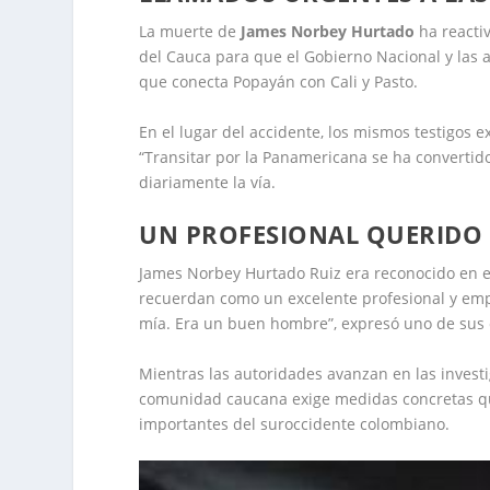
La muerte de
James Norbey Hurtado
ha reacti
del Cauca para que el Gobierno Nacional y las a
que conecta Popayán con Cali y Pasto.
En el lugar del accidente, los mismos testigos 
“Transitar por la Panamericana se ha convertido
diariamente la vía.
UN PROFESIONAL QUERIDO 
James Norbey Hurtado Ruiz era reconocido en e
recuerdan como un excelente profesional y empl
mía. Era un buen hombre”, expresó uno de sus 
Mientras las autoridades avanzan en las investi
comunidad caucana exige medidas concretas que
importantes del suroccidente colombiano.