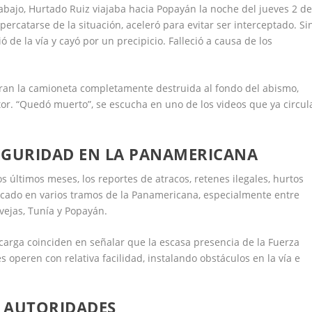
abajo, Hurtado Ruiz viajaba hacia Popayán la noche del jueves 2 d
percatarse de la situación, aceleró para evitar ser interceptado. Si
 de la vía y cayó por un precipicio. Falleció a causa de los
ran la camioneta completamente destruida al fondo del abismo,
tor. “Quedó muerto”, se escucha en uno de los videos que ya circul
SEGURIDAD EN LA PANAMERICANA
s últimos meses, los reportes de atracos, retenes ilegales, hurtos
icado en varios tramos de la Panamericana, especialmente entre
ejas, Tunía y Popayán.
carga coinciden en señalar que la escasa presencia de la Fuerza
 operen con relativa facilidad, instalando obstáculos en la vía e
 AUTORIDADES