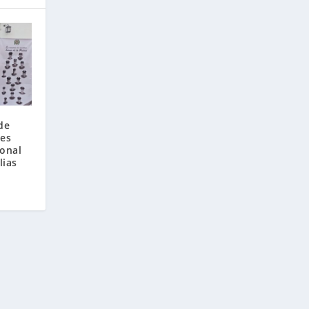
de
oes
ional
lias