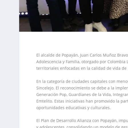
El alcalde de Popayán, Juan Carlos Muñoz Bravo
Adolescencia y Familia, otorgado por Colombia L
territoriales enfocadas en la calidad de vida de
En la categoría de ciudades capitales con meno
Sincelejo. El reconocimiento se debe a la imple
Generación Pop, Guardianes de la Vida, Integrar
Emtelito. Estas iniciativas han promovido la par
oportunidades educativas y culturales.
El Plan de Desarrollo Alianza con Popayán, imp
y adolescentes, consolidando un modelo de gesti