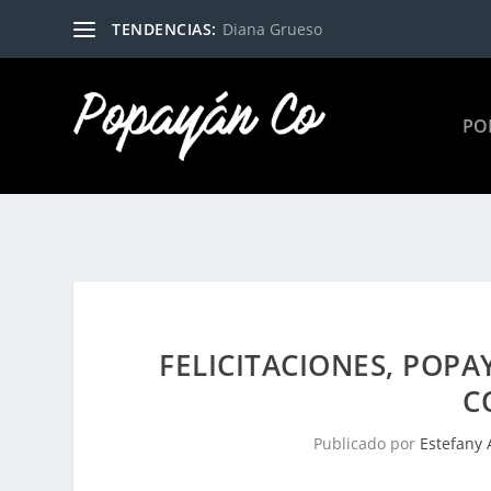
TENDENCIAS:
Diana Grueso
PO
FELICITACIONES, POPA
C
Publicado por
Estefany