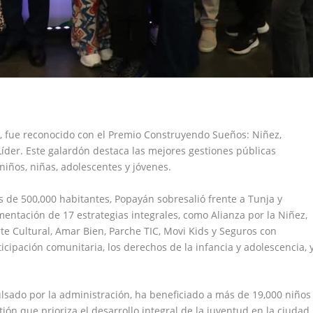
, fue reconocido con el Premio Construyendo Sueños: Niñez,
íder. Este galardón destaca las mejores gestiones públicas
 niños, niñas, adolescentes y jóvenes.
s de 500,000 habitantes, Popayán sobresalió frente a Tunja y
mentación de 17 estrategias integrales, como Alianza por la Niñez,
te Cultural, Amar Bien, Parche TIC, Movi Kids y Seguros con
ticipación comunitaria, los derechos de la infancia y adolescencia, 
ulsado por la administración, ha beneficiado a más de 19,000 niños
ón que prioriza el desarrollo integral de la juventud en la ciudad.