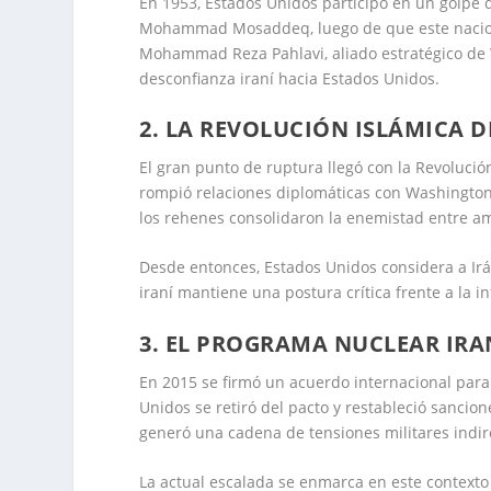
En 1953, Estados Unidos participó en un golpe 
Mohammad Mosaddeq, luego de que este nacional
Mohammad Reza Pahlavi, aliado estratégico de 
desconfianza iraní hacia Estados Unidos.
2. LA REVOLUCIÓN ISLÁMICA D
El gran punto de ruptura llegó con la Revolució
rompió relaciones diplomáticas con Washington
los rehenes consolidaron la enemistad entre a
Desde entonces, Estados Unidos considera a Irá
iraní mantiene una postura crítica frente a la 
3. EL PROGRAMA NUCLEAR IRA
En 2015 se firmó un acuerdo internacional para
Unidos se retiró del pacto y restableció sancio
generó una cadena de tensiones militares indire
La actual escalada se enmarca en este context