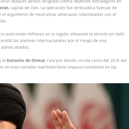
traron ataques aéreos dirigidos contra objetivos estratégicos en
erán
, capital de Irán. La operación fue atribuida a fuerzas de
jo el argumento de neutralizar amenazas relacionadas con el
tar.
ia posiciones militares en la región, elevando la tensión en todo
endió las alarmas internacionales por el riesgo de una
 países aliados.
s el
Estrecho de Ormuz
, ruta por donde circula cerca del 20 % del
ón en este corredor marítimo tiene impacto inmediato en los