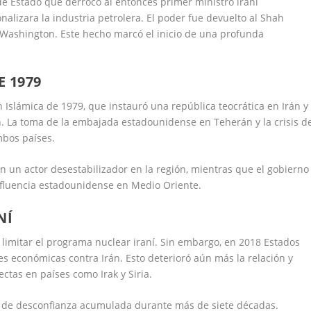
de Estado que derrocó al entonces primer ministro iraní
izara la industria petrolera. El poder fue devuelto al Shah
Washington. Este hecho marcó el inicio de una profunda
E 1979
n Islámica de 1979, que instauró una república teocrática en Irán y
. La toma de la embajada estadounidense en Teherán y la crisis d
mbos países.
n un actor desestabilizador en la región, mientras que el gobierno
influencia estadounidense en Medio Oriente.
NÍ
 limitar el programa nuclear iraní. Sin embargo, en 2018 Estados
nes económicas contra Irán. Esto deterioró aún más la relación y
ctas en países como Irak y Siria.
o de desconfianza acumulada durante más de siete décadas.