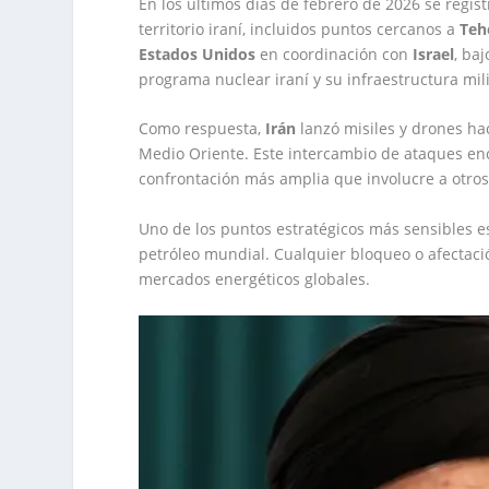
En los últimos días de febrero de 2026 se regis
territorio iraní, incluidos puntos cercanos a
Teh
Estados Unidos
en coordinación con
Israel
, ba
programa nuclear iraní y su infraestructura mili
Como respuesta,
Irán
lanzó misiles y drones hac
Medio Oriente. Este intercambio de ataques enc
confrontación más amplia que involucre a otros
Uno de los puntos estratégicos más sensibles e
petróleo mundial. Cualquier bloqueo o afectaci
mercados energéticos globales.