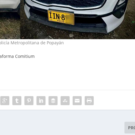
olicía Metropolitana de Popayán
ataforma Comitium
PR