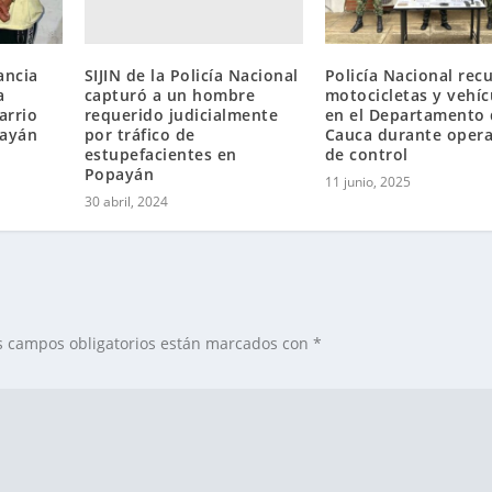
SIJIN de la Policía Nacional
ancia
Policía Nacional rec
capturó a un hombre
a
motocicletas y vehíc
requerido judicialmente
arrio
en el Departamento 
por tráfico de
payán
Cauca durante opera
estupefacientes en
de control
Popayán
11 junio, 2025
30 abril, 2024
s campos obligatorios están marcados con
*