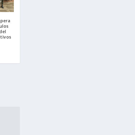
upera
ulos
del
tivos