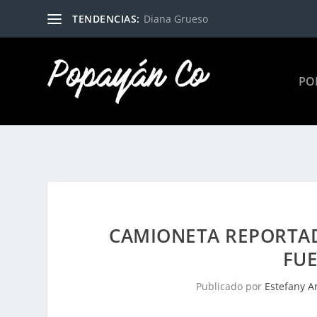
TENDENCIAS:
Diana Grueso
PO
CAMIONETA REPORTA
FU
Publicado por
Estefany A