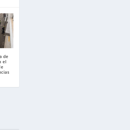
a de
 el
de
ncias