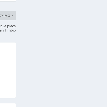
ÓXIMO
ueva placa
 en Timbío