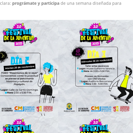
 clara:
prográmate y participa
de una semana diseñada para