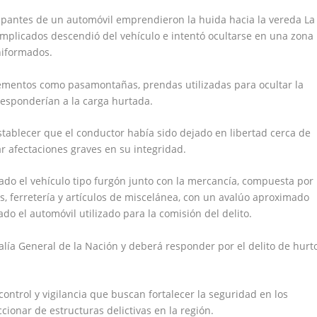
ocupantes de un automóvil emprendieron la huida hacia la vereda La
implicados descendió del vehículo e intentó ocultarse en una zona
niformados.
lementos como pasamontañas, prendas utilizadas para ocultar la
responderían a la carga hurtada.
stablecer que el conductor había sido dejado en libertad cerca de
ar afectaciones graves en su integridad.
do el vehículo tipo furgón junto con la mercancía, compuesta por
os, ferretería y artículos de miscelánea, con un avalúo aproximado
do el automóvil utilizado para la comisión del delito.
calía General de la Nación y deberá responder por el delito de hurt
control y vigilancia que buscan fortalecer la seguridad en los
ccionar de estructuras delictivas en la región.