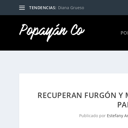
TENDENCIAS:
Diana Grueso
PO
RECUPERAN FURGÓN Y M
PA
Publicado por
Estefany A