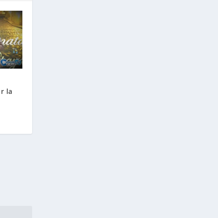
r la
l