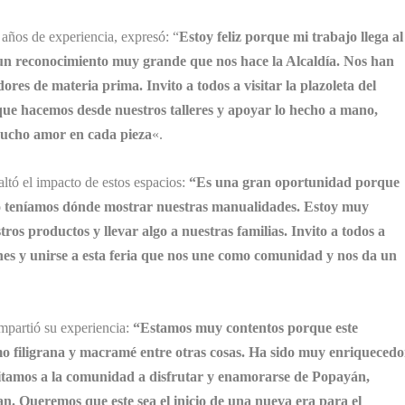
ños de experiencia, expresó: “
Estoy feliz porque mi trabajo llega al
un reconocimiento muy grande que nos hace la Alcaldía. Nos han
s de materia prima. Invito a todos a visitar la plazoleta del
que hacemos desde nuestros talleres y apoyar lo hecho a mano,
mucho amor en cada pieza
«.
ltó el impacto de estos espacios:
“Es una gran oportunidad porque
o teníamos dónde mostrar nuestras manualidades. Estoy muy
s productos y llevar algo a nuestras familias. Invito a todos a
iones y unirse a esta feria que nos une como comunidad y nos da un
mpartió su experiencia:
“Estamos muy contentos porque este
omo filigrana y macramé entre otras cosas. Ha sido muy enriquecedo
nvitamos a la comunidad a disfrutar y enamorarse de Popayán,
can. Queremos que este sea el inicio de una nueva era para el