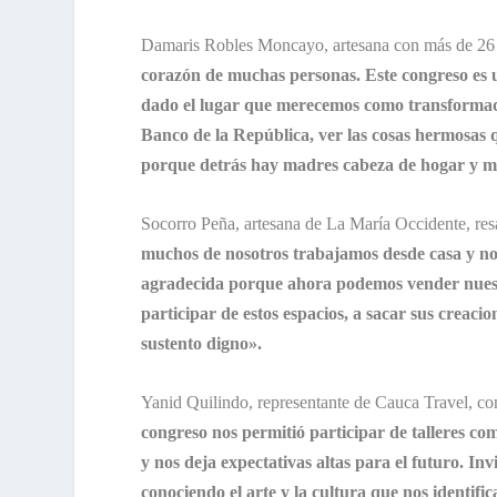
Damaris Robles Moncayo, artesana con más de 26 a
corazón de muchas personas. Este congreso es 
dado el lugar que merecemos como transformadore
Banco de la República, ver las cosas hermosas 
porque detrás hay madres cabeza de hogar y 
Socorro Peña, artesana de La María Occidente, resa
muchos de nosotros trabajamos desde casa y n
agradecida porque ahora podemos vender nuestro
participar de estos espacios, a sacar sus creac
sustento digno».
Yanid Quilindo, representante de Cauca Travel, co
congreso nos permitió participar de talleres c
y nos deja expectativas altas para el futuro. I
conociendo el arte y la cultura que nos identifi