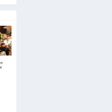
en
ce