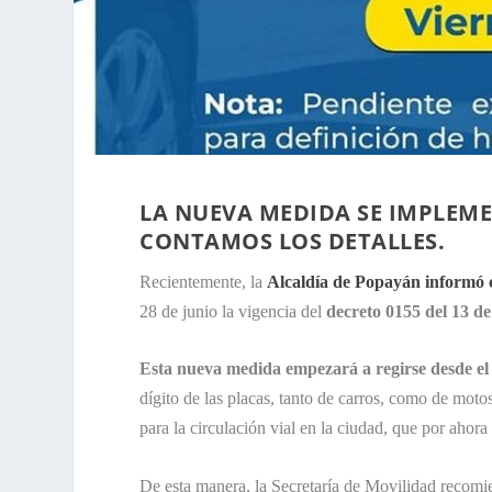
LA NUEVA MEDIDA SE IMPLEMEN
CONTAMOS LOS DETALLES.
Recientemente, la
Alcaldía de Popayán informó c
28 de junio la vigencia del
decreto 0155 del 13 de
Esta nueva medida empezará a regirse desde el 
dígito de las placas, tanto de carros, como de motos
para la circulación vial en la ciudad, que por ahor
De esta manera, la Secretaría de Movilidad recomie