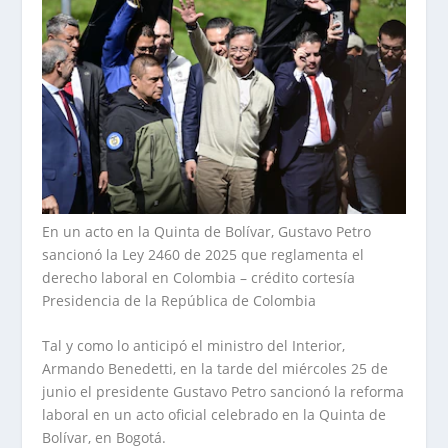
En un acto en la Quinta de Bolívar, Gustavo Petro
sancionó la Ley 2460 de 2025 que reglamenta el
derecho laboral en Colombia – crédito cortesía
Presidencia de la República de Colombia
Tal y como lo anticipó el ministro del Interior,
Armando Benedetti, en la tarde del miércoles 25 de
junio el presidente Gustavo Petro sancionó la reforma
laboral en un acto oficial celebrado en la Quinta de
Bolívar, en Bogotá.