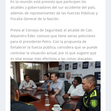
En la reunión está previsto que participen los
alcaldes y gobernadores del sur occidente del país,
además de representantes de las Fuerzas Públicas y
Fiscalía General de la Nación.
Previo al Consejo de Seguridad, el alcalde de Cali,
Alejandro Éder, sostuvo que tiene varias peticiones
para el presidente Petro. Con la propuesta de
fortalecer la fuerza pública, considera que se puede
controlar la situación actual, por lo que sugiere que
es vital enviar más efectivos a las zonas atacadas.