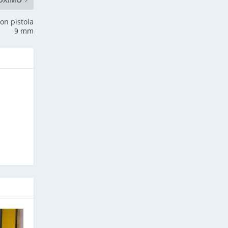
on pistola
9 mm