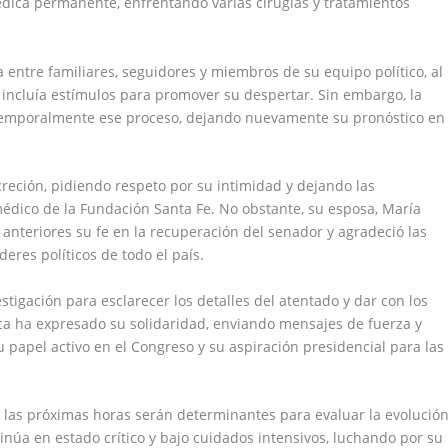
dica permanente, enfrentando varias cirugías y tratamientos
 entre familiares, seguidores y miembros de su equipo político, al
 incluía estímulos para promover su despertar. Sin embargo, la
temporalmente ese proceso, dejando nuevamente su pronóstico en
reción, pidiendo respeto por su intimidad y dejando las
médico de la Fundación Santa Fe. No obstante, su esposa, María
anteriores su fe en la recuperación del senador y agradeció las
eres políticos de todo el país.
stigación para esclarecer los detalles del atentado y dar con los
ica ha expresado su solidaridad, enviando mensajes de fuerza y
u papel activo en el Congreso y su aspiración presidencial para las
e las próximas horas serán determinantes para evaluar la evolució
núa en estado crítico y bajo cuidados intensivos, luchando por su