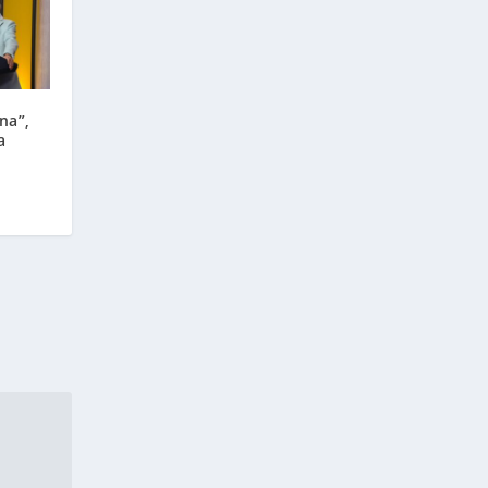
na”,
a