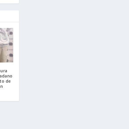
tura
dadano
ito de
án