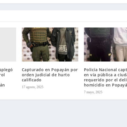
esplegó
Capturado en Popayán por
Policía Nacional cap
rol
orden judicial de hurto
en vía pública a ciu
calificado
requerido por el del
yán
homicidio en Popay
17 agosto, 2025
7 mayo, 2025