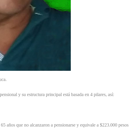
uca.
nsional y su estructura principal está basada en 4 pilares, así:
de 65 años que no alcanzaron a pensionarse y equivale a $223.000 pesos