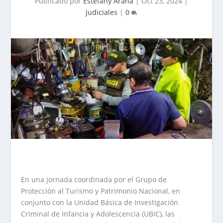
Publicado por
Estefany Arana
|
Oct 23, 2024
|
Judiciales
|
0
En una jornada coordinada por el Grupo de
Protección al Turismo y Patrimonio Nacional, en
conjunto con la Unidad Básica de Investigación
Criminal de Infancia y Adolescencia (UBIC), las