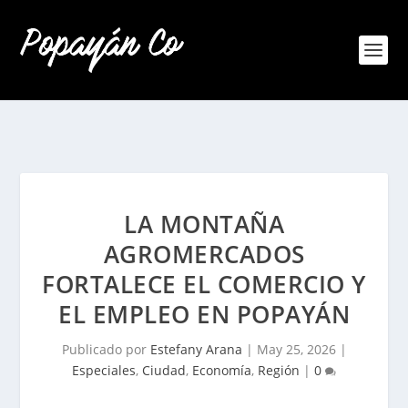
LA MONTAÑA
AGROMERCADOS
FORTALECE EL COMERCIO Y
EL EMPLEO EN POPAYÁN
Publicado por
Estefany Arana
|
May 25, 2026
|
Especiales
,
Ciudad
,
Economía
,
Región
|
0