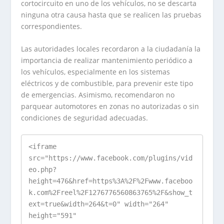
cortocircuito en uno de los vehículos, no se descarta
ninguna otra causa hasta que se realicen las pruebas
correspondientes.
Las autoridades locales recordaron a la ciudadanía la
importancia de realizar mantenimiento periódico a
los vehículos, especialmente en los sistemas
eléctricos y de combustible, para prevenir este tipo
de emergencias. Asimismo, recomendaron no
parquear automotores en zonas no autorizadas o sin
condiciones de seguridad adecuadas.
<iframe 
src="https://www.facebook.com/plugins/vid
eo.php?
height=476&href=https%3A%2F%2Fwww.faceboo
k.com%2Freel%2F1276776560863765%2F&show_t
ext=true&width=264&t=0" width="264" 
height="591" 