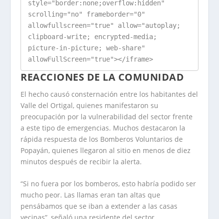
style="border:none;overflow:hidden" 
scrolling="no" frameborder="0" 
allowfullscreen="true" allow="autoplay; 
clipboard-write; encrypted-media; 
picture-in-picture; web-share" 
allowFullScreen="true"></iframe>
REACCIONES DE LA COMUNIDAD
El hecho causó consternación entre los habitantes del
Valle del Ortigal, quienes manifestaron su
preocupación por la vulnerabilidad del sector frente
a este tipo de emergencias. Muchos destacaron la
rápida respuesta de los Bomberos Voluntarios de
Popayán, quienes llegaron al sitio en menos de diez
minutos después de recibir la alerta.
“Si no fuera por los bomberos, esto habría podido ser
mucho peor. Las llamas eran tan altas que
pensábamos que se iban a extender a las casas
vecinas”, señaló una residente del sector.