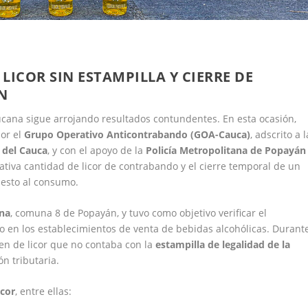
ICOR SIN ESTAMPILLA Y CIERRE DE
N
aucana sigue arrojando resultados contundentes. En esta ocasión,
por el
Grupo Operativo Anticontrabando (GOA-Cauca)
, adscrito a l
 del Cauca
, y con el apoyo de la
Policía Metropolitana de Popayán
icativa cantidad de licor de contrabando y el cierre temporal de un
uesto al consumo.
ena
, comuna 8 de Popayán, y tuvo como objetivo verificar el
 en los establecimientos de venta de bebidas alcohólicas. Durant
en de licor que no contaba con la
estampilla de legalidad de la
ón tributaria.
icor
, entre ellas: