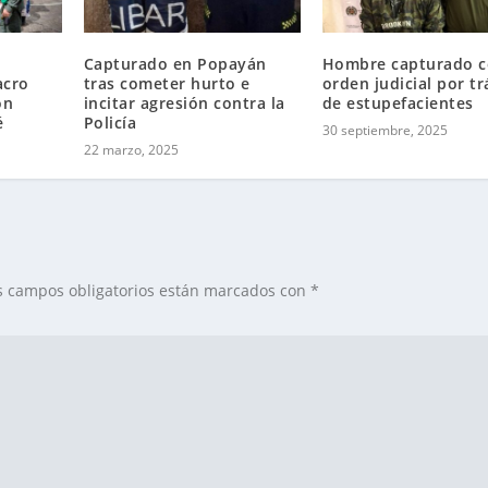
Capturado en Popayán
Hombre capturado 
acro
tras cometer hurto e
orden judicial por tr
ón
incitar agresión contra la
de estupefacientes
é
Policía
30 septiembre, 2025
22 marzo, 2025
s campos obligatorios están marcados con
*