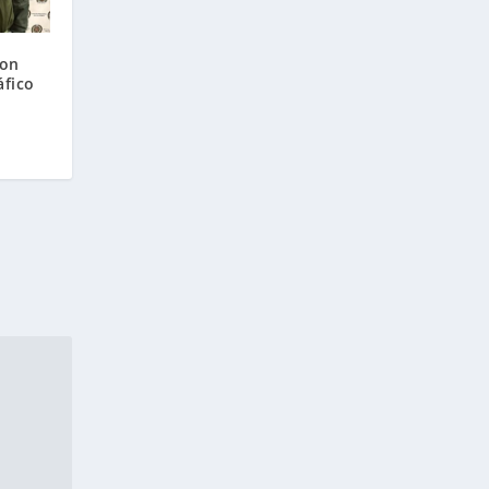
con
áfico