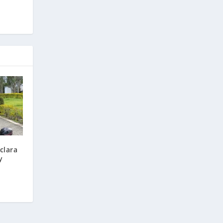
clara
y