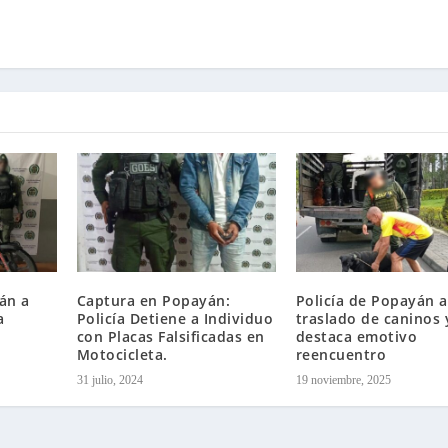
án a
Captura en Popayán:
Policía de Popayán a
a
Policía Detiene a Individuo
traslado de caninos 
con Placas Falsificadas en
destaca emotivo
Motocicleta.
reencuentro
31 julio, 2024
19 noviembre, 2025