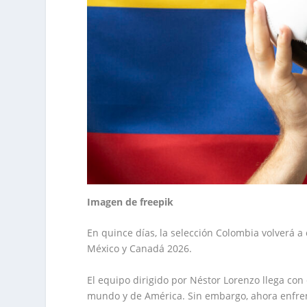
Imagen de freepik
En quince días, la selección Colombia volverá a
México y Canadá 2026.
El equipo dirigido por Néstor Lorenzo llega co
mundo y de América. Sin embargo, ahora enfrent