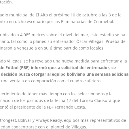
tación.
tadio municipal de El Alto el próximo 10 de octubre a las 3 de la
ntro en dicho escenario por las Eliminatorias de Conmebol.
bicado a 4.085 metros sobre el nivel del mar, este estadio se ha
viano, tal como lo planeó su entrenador Óscar Villegas. Prueba de
pinaron a Venezuela en su último partido como locales.
do Villegas, se ha revelado una nueva medida para enfrentar a la
de Fútbol (FBF) informó que, a solicitud del entrenador, se
a decisión busca otorgar al equipo boliviano una semana adiciona
s una ventaja en comparación con el cuadro cafetero.
equerimiento de tener más tiempo con los seleccionados y la
ación de los partidos de la fecha 17 del Torneo Clausura que
entó el presidente de la FBF Fernando Costa.
rongest, Bolívar y Always Ready, equipos más representativos de
uedan concentrarse con el plantel de Villegas.