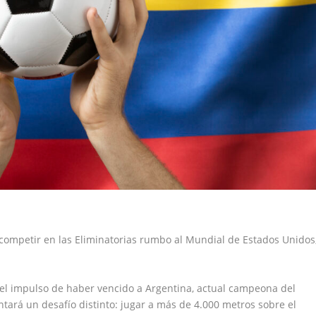
 competir en las Eliminatorias rumbo al Mundial de Estados Unidos
n el impulso de haber vencido a Argentina, actual campeona del
ará un desafío distinto: jugar a más de 4.000 metros sobre el