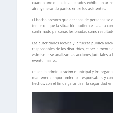
cuando uno de los involucrados exhibe un arma 
aire, generando pánico entre los asistentes.
El hecho provocó que decenas de personas se d
temor de que la situación pudiera escalar a c
confirmado personas lesionadas como resultad
Las autoridades locales y la fuerza pública adel
responsables de los disturbios, especialmente 
Asimismo, se analizan las acciones judiciales a
evento masivo.
Desde la administración municipal y los organi
mantener comportamientos responsables y contr
hechos, con el fin de garantizar la seguridad en