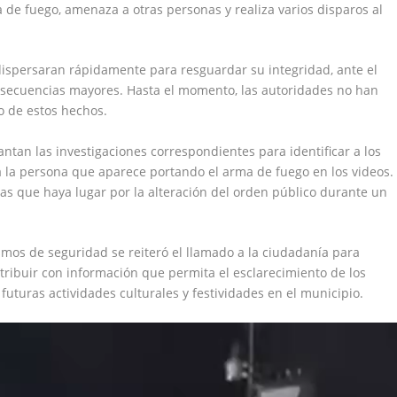
de fuego, amenaza a otras personas y realiza varios disparos al
ispersaran rápidamente para resguardar su integridad, ante el
onsecuencias mayores. Hasta el momento, las autoridades no han
o de estos hechos.
antan las investigaciones correspondientes para identificar a los
a la persona que aparece portando el arma de fuego en los videos.
 las que haya lugar por la alteración del orden público durante un
smos de seguridad se reiteró el llamado a la ciudadanía para
ibuir con información que permita el esclarecimiento de los
 futuras actividades culturales y festividades en el municipio.