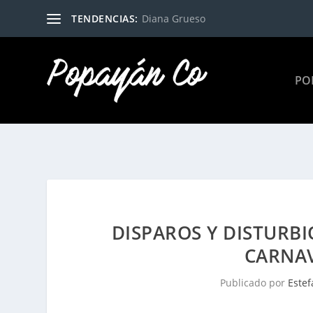
TENDENCIAS:
Diana Grueso
PO
DISPAROS Y DISTURBI
CARNAV
Publicado por
Estef