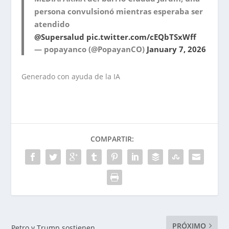
persona convulsionó mientras esperaba ser
atendido
@Supersalud
⁩
pic.twitter.com/cEQbTSxWff
— popayanco (@PopayanCO)
January 7, 2026
Generado con ayuda de la IA
COMPARTIR:
PRÓXIMO
Petro y Trump sostienen