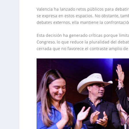
Valencia ha lanzado retos públicos para debatir
se expresa en estos espacios. No obstante, tam
debates externos, ella mantiene la confrontaci
Esta decisión ha generado críticas porque limit
Congreso, lo que reduce la pluralidad del debat
cerrada que no favorece el contraste amplio de