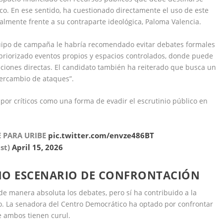
tico. En ese sentido, ha cuestionado directamente el uso de este
lmente frente a su contraparte ideológica, Paloma Valencia.
quipo de campaña le habría recomendado evitar debates formales
a priorizado eventos propios y espacios controlados, donde puede
ciones directas. El candidato también ha reiterado que busca un
tercambio de ataques”.
por críticos como una forma de evadir el escrutinio público en
E PARA URIBE
pic.twitter.com/envze486BT
st)
April 15, 2026
MO ESCENARIO DE CONFRONTACIÓN
de manera absoluta los debates, pero sí ha contribuido a la
so. La senadora del Centro Democrático ha optado por confrontar
 ambos tienen curul.