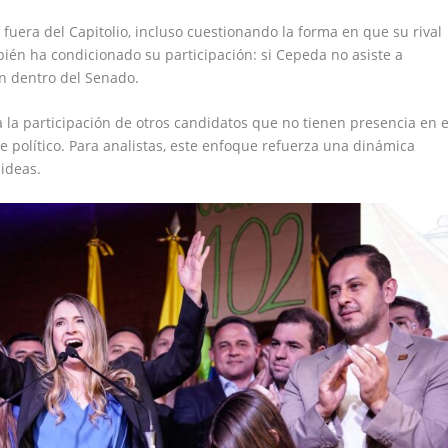
 fuera del Capitolio, incluso cuestionando la forma en que su rival
bién ha condicionado su participación: si Cepeda no asiste a
ón dentro del Senado.
a la participación de otros candidatos que no tienen presencia en e
e político. Para analistas, este enfoque refuerza una dinámica
 ideas.