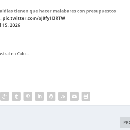
lcaldías tienen que hacer malabares con presupuestos
s.
pic.twitter.com/oJ8fyH3RTW
l 15, 2026
tastral en Colo…
PR