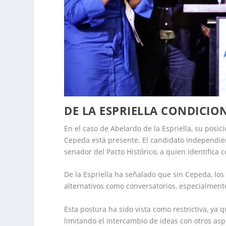
DE LA ESPRIELLA CONDICIO
En el caso de Abelardo de la Espriella, su posic
Cepeda está presente. El candidato independien
senador del Pacto Histórico, a quien identifica c
De la Espriella ha señalado que sin Cepeda, lo
alternativos como conversatorios, especialmente
Esta postura ha sido vista como restrictiva, ya 
limitando el intercambio de ideas con otros asp