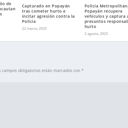
ndo de
Capturado en Popayán
Policía Metropolitan
incautan
tras cometer hurto e
Popayán recupera
s
incitar agresión contra la
vehículos y captura 
Policía
presuntos responsab
hurto
22 marzo, 2025
2 agosto, 2025
s campos obligatorios están marcados con
*