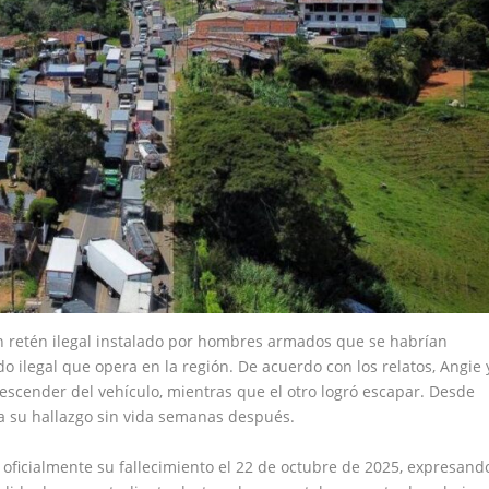
un retén ilegal instalado por hombres armados que se habrían
ilegal que opera en la región. De acuerdo con los relatos, Angie 
scender del vehículo, mientras que el otro logró escapar. Desde
ta su hallazgo sin vida semanas después.
oficialmente su fallecimiento el 22 de octubre de 2025, expresand