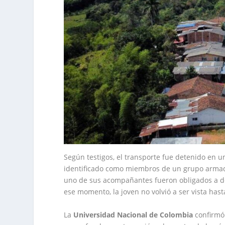
Según testigos, el transporte fue detenido en 
identificado como miembros de un grupo armado 
uno de sus acompañantes fueron obligados a de
ese momento, la joven no volvió a ser vista has
La
Universidad Nacional de Colombia
confirmó 