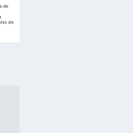
a de
a
les de