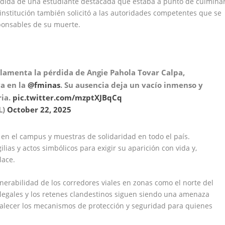
rdida de una estudiante destacada que estaba a punto de culmina
nstitución también solicitó a las autoridades competentes que se
ponsables de su muerte.
lamenta la pérdida de Angie Pahola Tovar Calpa,
va en la
@fminas
. Su ausencia deja un vacío inmenso y
ria.
pic.twitter.com/mzptXJBqCq
L)
October 22, 2025
en el campus y muestras de solidaridad en todo el país.
ilias y actos simbólicos para exigir su aparición con vida y,
lace.
nerabilidad de los corredores viales en zonas como el norte del
legales y los retenes clandestinos siguen siendo una amenaza
rtalecer los mecanismos de protección y seguridad para quienes