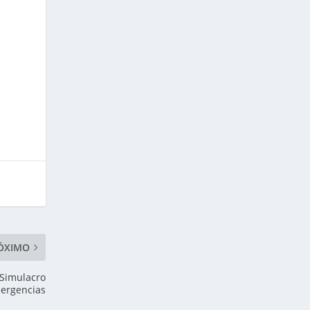
ÓXIMO
 Simulacro
mergencias