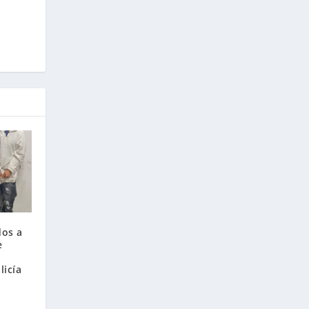
dos a
e
licía