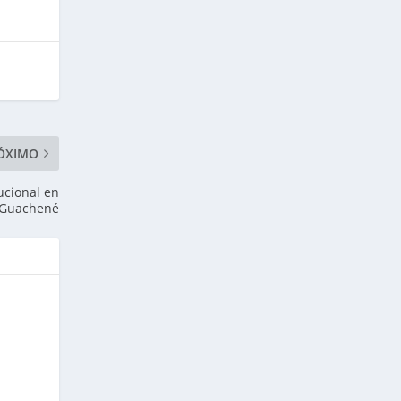
ÓXIMO
ucional en
Guachené