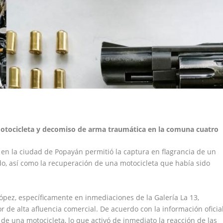
otocicleta y decomiso de arma traumática en la comuna cuatro
 en la ciudad de Popayán permitió la captura en flagrancia de un
do, así como la recuperación de una motocicleta que había sido
López, específicamente en inmediaciones de la Galería La 13,
or de alta afluencia comercial. De acuerdo con la información oficial
 de una motocicleta, lo que activó de inmediato la reacción de las