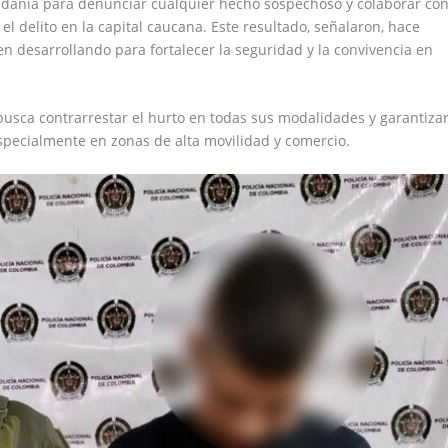
dadanía para denunciar cualquier hecho sospechoso y colaborar co
l delito en la capital caucana. Este resultado, señalaron, hace
n desarrollando para fortalecer la seguridad y la convivencia en
l busca contrarrestar el hurto en todas sus modalidades y garantiza
especialmente en zonas de alta movilidad y comercio.