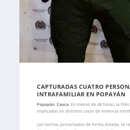
CAPTURADAS CUATRO PERSONA
INTRAFAMILIAR EN POPAYÁN
Popayán, Cauca.
En menos de 48 horas, la Polic
implicadas en distintos casos de violencia intra
Los hechos, presentados de forma aislada, se r