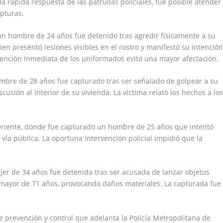
la rápida respuesta de las patrullas policiales, fue posible atender
apturas.
 un hombre de 24 años fue detenido tras agredir físicamente a su
en presentó lesiones visibles en el rostro y manifestó su intenció
rvención inmediata de los uniformados evitó una mayor afectación.
ombre de 28 años fue capturado tras ser señalado de golpear a su
usión al interior de su vivienda. La víctima relató los hechos a lo
a Oriente, donde fue capturado un hombre de 25 años que intentó
vía pública. La oportuna intervención policial impidió que la
jer de 34 años fue detenida tras ser acusada de lanzar objetos
 mayor de 71 años, provocando daños materiales. La capturada fue
e prevención y control que adelanta la Policía Metropolitana de