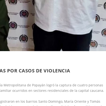
S POR CASOS DE VIOLENCIA
ía Metropolitana de Popayán logró la captura de cuatro personas
familiar ocurridos en sectores residenciales de la capital caucana.
egistraron en los barrios Santo Domingo, María Oriente y Tomás