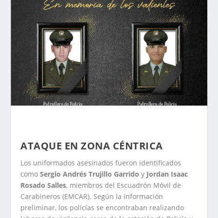
ATAQUE EN ZONA CÉNTRICA
Los uniformados asesinados fueron identificados
como
Sergio Andrés Trujillo Garrido
y
Jordan Isaac
Rosado Salles
, miembros del Escuadrón Móvil de
Carabineros (EMCAR). Según la información
preliminar, los policías se encontraban realizando