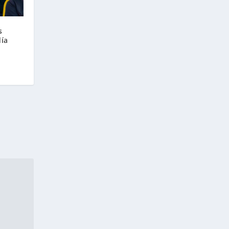
s
día