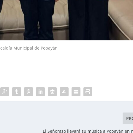
lcaldía Municipal de Popayán
PR
El Señorazo llevará su música a Popayán en n