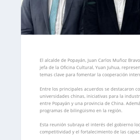
El alcalde de Popayán, Juan Carlos Muñoz Bravo
jefa de la Oficina Cultural, Yuan Juhua, repre
temas clave para fomentar la cooperación intern
Entre los principales acuerdos se destacaron c
universidades chinas, iniciativas para la indus
entre Popayán y una provincia de China. Ademá
programas de bilingüismo en la región.
Esta reunión subraya el interés del gobierno lo
competitividad y el fortalecimiento de las capa