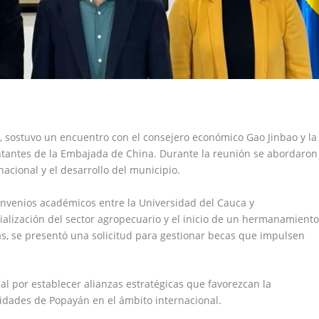
, sostuvo un encuentro con el consejero económico Gao Jinbao y la
sentantes de la Embajada de China. Durante la reunión se abordaron
acional y el desarrollo del municipio.
onvenios académicos entre la Universidad del Cauca y
trialización del sector agropecuario y el inicio de un hermanamient
s, se presentó una solicitud para gestionar becas que impulsen
cal por establecer alianzas estratégicas que favorezcan la
cidades de Popayán en el ámbito internacional.